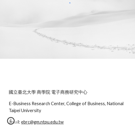
國立臺北大學 商學院 電子商務研究中心
E-Business Research Center, College of Business, National
Taipei University
Email:
ebrc@gm.ntpu.edu.tw